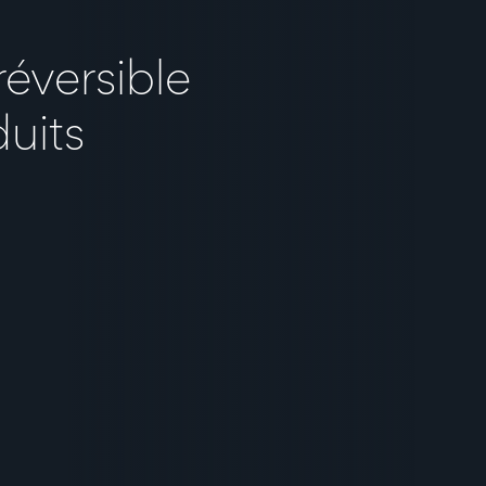
réversible
uits